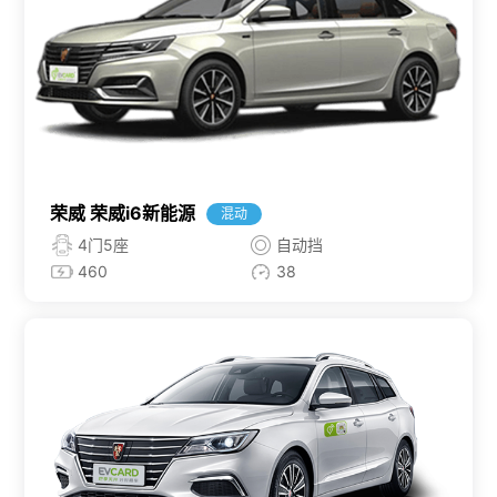
荣威 荣威i6新能源
混动
4门5座
自动挡
460
38