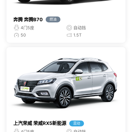
奔腾 奔腾B70
燃油
4门5座
自动挡
50
1.5T
上汽荣威 荣威RX5新能源
混动
4门5座
自动挡