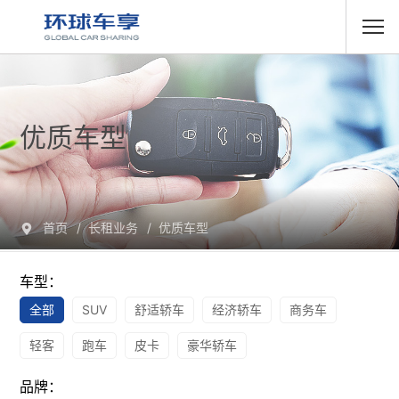
优质车型
首页
长租业务
优质车型
车型：
全部
SUV
舒适轿车
经济轿车
商务车
轻客
跑车
皮卡
豪华轿车
品牌：