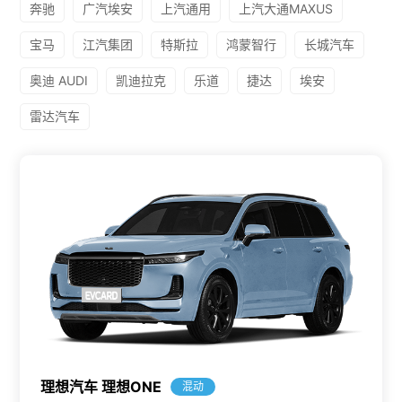
奔驰
广汽埃安
上汽通用
上汽大通MAXUS
宝马
江汽集团
特斯拉
鸿蒙智行
长城汽车
奥迪 AUDI
凯迪拉克
乐道
捷达
埃安
雷达汽车
理想汽车 理想ONE
混动