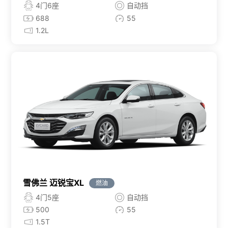
4门6座
自动挡
688
55
1.2L
雪佛兰 迈锐宝XL
燃油
4门5座
自动挡
500
55
1.5T