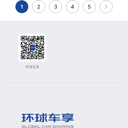
1
2
3
4
5
环球车享