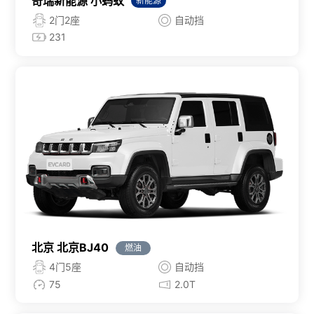
奇瑞新能源 小蚂蚁
新能源
2门2座
自动挡
231
北京 北京BJ40
燃油
4门5座
自动挡
75
2.0T