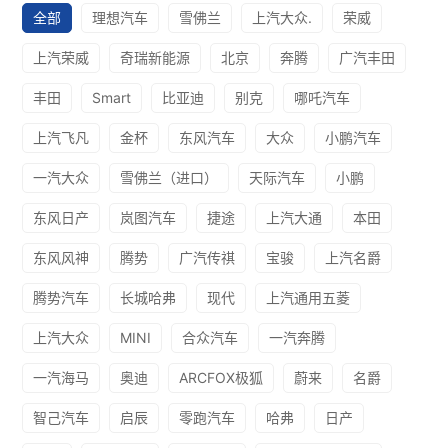
全部
理想汽车
雪佛兰
上汽大众.
荣威
上汽荣威
奇瑞新能源
北京
奔腾
广汽丰田
丰田
Smart
比亚迪
别克
哪吒汽车
上汽飞凡
金杯
东风汽车
大众
小鹏汽车
一汽大众
雪佛兰（进口）
天际汽车
小鹏
东风日产
岚图汽车
捷途
上汽大通
本田
东风风神
腾势
广汽传祺
宝骏
上汽名爵
腾势汽车
长城哈弗
现代
上汽通用五菱
上汽大众
MINI
合众汽车
一汽奔腾
一汽海马
奥迪
ARCFOX极狐
蔚来
名爵
智己汽车
启辰
零跑汽车
哈弗
日产