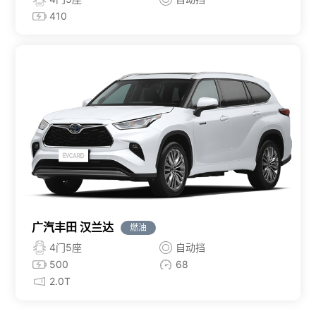
410
广汽丰田 汉兰达
燃油
4门5座
自动挡
500
68
2.0T