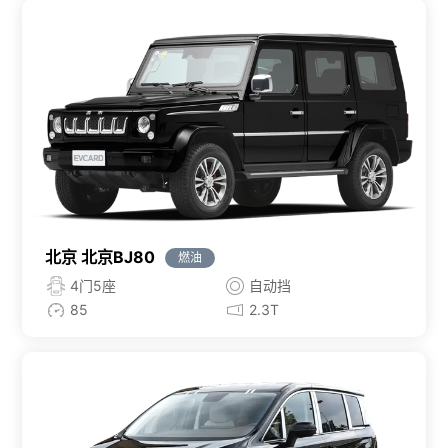
北京 北京BJ80
燃油
4门5座
自动挡
85
2.3T