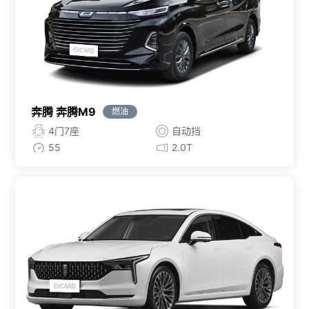
奔腾 奔腾M9
燃油
4门7座
自动挡
55
2.0T