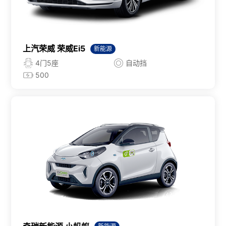
上汽荣威 荣威Ei5
新能源
4门5座
自动挡
500